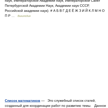
наук, Императорской Академии наук, Императорской Санкт
Петербургской Академии Наук, Академии наук СССР,
Российской академии наук). # А Б В Г Д Е Ё Ж З И Й К Л М Н О
П Р …
Википедия
Список математиков
— Это служебный список статей,
созданный для координации работ по развитию темы. Данное